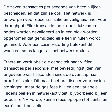
De zeven transacties per seconde van bitcoin lijken
bescheiden, en dat zijn ze ook. Het netwerk is
ontworpen voor decentralisatie en veiligheid, niet voor
throughput. Elke transactie moet door duizenden
nodes worden gevalideerd en in een blok worden
opgenomen dat gemiddeld elke tien minuten wordt
gemined. Voor een casino-storting betekent dit
wachten, soms langer als het netwerk druk is.
Ethereum verdubbelt die capaciteit naar vijftien
transacties per seconde, met bevestigingstijden van
ongeveer twaalf seconden sinds de overstap naar
proof-of-stake. Dit maakt het praktischer voor casino-
stortingen, maar de gas fees blijven een variabele.
Tijdens pieken in netwerkactiviteit, bijvoorbeeld bij een
populaire NFT-drop, kunnen fees oplopen tot tientallen
euro's per transactie.