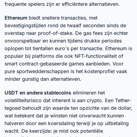
frequente spelers zijn er efficiëntere alternatieven.
Ethereum
biedt snellere transacties, met
bevestigingstijden rond de twaalf seconden sinds de
overstap naar proof-of-stake. De gas fees zijn echter
onvoorspelbaar en kunnen tijdens drukke periodes
oplopen tot tientallen euro's per transactie. Ethereum is
populair bij platforms die ook NFT-functionaliteit of
smart contract-gebaseerde games aanbieden. Voor
pure sportweddenschappen is het kostenprofiel vaak
minder gunstig dan alternatieven.
USDT en andere stablecoins
elimineren het
volatiliteitsrisico dat inherent is aan crypto. Een Tether-
tegoed behoudt zijn waarde ten opzichte van de dollar,
wat betekent dat je winsten niet onverwacht kunnen
halveren door een koersdaling terwijl je op uitbetaling
wacht. De keerzijde: je mist ook potentiële