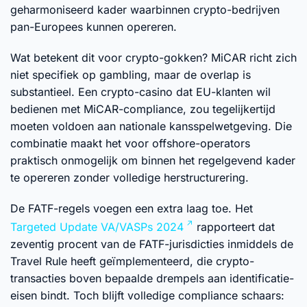
geharmoniseerd kader waarbinnen crypto-bedrijven
pan-Europees kunnen opereren.
Wat betekent dit voor crypto-gokken? MiCAR richt zich
niet specifiek op gambling, maar de overlap is
substantieel. Een crypto-casino dat EU-klanten wil
bedienen met MiCAR-compliance, zou tegelijkertijd
moeten voldoen aan nationale kansspelwetgeving. Die
combinatie maakt het voor offshore-operators
praktisch onmogelijk om binnen het regelgevend kader
te opereren zonder volledige herstructurering.
De FATF-regels voegen een extra laag toe. Het
Targeted Update VA/VASPs 2024
rapporteert dat
zeventig procent van de FATF-jurisdicties inmiddels de
Travel Rule heeft geïmplementeerd, die crypto-
transacties boven bepaalde drempels aan identificatie-
eisen bindt. Toch blijft volledige compliance schaars: