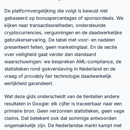
De platformvergelijking die volgt is bewust niet
gebaseerd op bonuspercentages of sponsordeals. We
kijken naar transactiesnelheden, ondersteunde
cryptocurrencies, vergunningen en de daadwerkelijke
gebruikerservaring. De tabel met voor- en nadelen
presenteert feiten, geen marketingtaal. En de sectie
over veiligheid gaat verder dan standaard
waarschuwingen: we bespreken AML-compliance, de
statistieken rond gokverslaving in Nederland en de
vraag of provably fair technologie daadwerkelijk
eerlijkheid garandeert.
Wat deze gids onderscheidt van de tientallen andere
resultaten in Google: elk cijfer is traceerbaar naar een
primaire bron. Geen verzonnen statistieken, geen vage
claims. Dat betekent ook dat sommige antwoorden
ongemakkelijk zijn. De Nederlandse markt kampt met