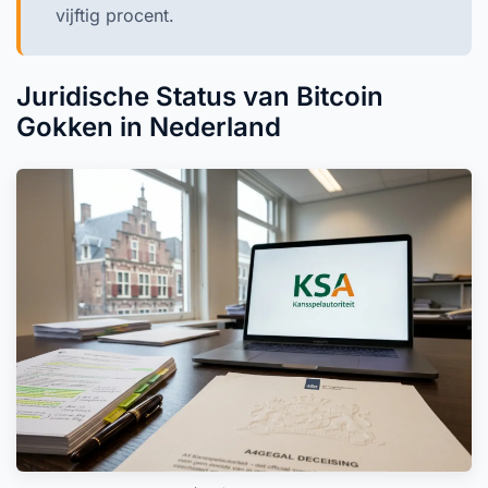
vijftig procent.
Juridische Status van Bitcoin
Gokken in Nederland