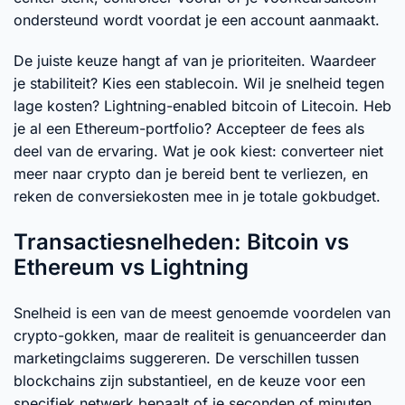
ondersteund wordt voordat je een account aanmaakt.
De juiste keuze hangt af van je prioriteiten. Waardeer
je stabiliteit? Kies een stablecoin. Wil je snelheid tegen
lage kosten? Lightning-enabled bitcoin of Litecoin. Heb
je al een Ethereum-portfolio? Accepteer de fees als
deel van de ervaring. Wat je ook kiest: converteer niet
meer naar crypto dan je bereid bent te verliezen, en
reken de conversiekosten mee in je totale gokbudget.
Transactiesnelheden: Bitcoin vs
Ethereum vs Lightning
Snelheid is een van de meest genoemde voordelen van
crypto-gokken, maar de realiteit is genuanceerder dan
marketingclaims suggereren. De verschillen tussen
blockchains zijn substantieel, en de keuze voor een
specifiek netwerk bepaalt of je seconden of minuten