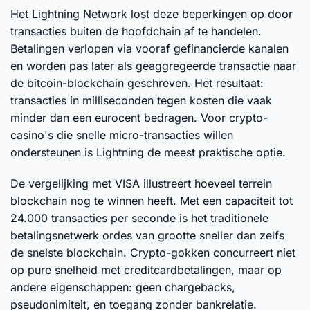
Het Lightning Network lost deze beperkingen op door
transacties buiten de hoofdchain af te handelen.
Betalingen verlopen via vooraf gefinancierde kanalen
en worden pas later als geaggregeerde transactie naar
de bitcoin-blockchain geschreven. Het resultaat:
transacties in milliseconden tegen kosten die vaak
minder dan een eurocent bedragen. Voor crypto-
casino's die snelle micro-transacties willen
ondersteunen is Lightning de meest praktische optie.
De vergelijking met VISA illustreert hoeveel terrein
blockchain nog te winnen heeft. Met een capaciteit tot
24.000 transacties per seconde is het traditionele
betalingsnetwerk ordes van grootte sneller dan zelfs
de snelste blockchain. Crypto-gokken concurreert niet
op pure snelheid met creditcardbetalingen, maar op
andere eigenschappen: geen chargebacks,
pseudonimiteit, en toegang zonder bankrelatie.