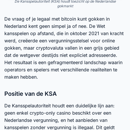
De Kansspelautoriteit (KSA) houdt toezicht op de Nederlandse
gokmarkt
De vraag of je legaal met bitcoin kunt gokken in
Nederland kent geen simpel ja of nee. De Wet
kansspelen op afstand, die in oktober 2021 van kracht
werd, creëerde een vergunningsstelsel voor online
gokken, maar cryptovaluta vallen in een grijs gebied
dat de wetgever destijds niet expliciet adresseerde.
Het resultaat is een gefragmenteerd landschap waarin
operators en spelers met verschillende realiteiten te
maken hebben.
Positie van de KSA
De Kansspelautoriteit houdt een duidelijke lijn aan:
geen enkel crypto-only casino beschikt over een
Nederlandse vergunning, en het aanbieden van
kansspelen zonder vergunning is illegaal. Dit geldt