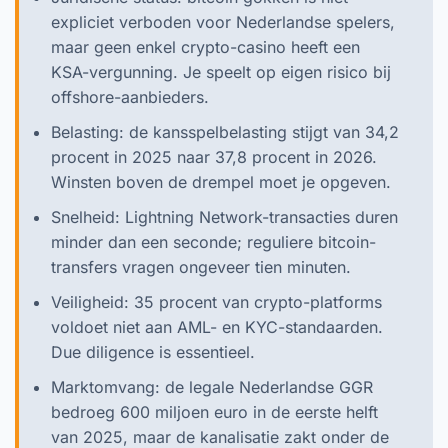
expliciet verboden voor Nederlandse spelers,
maar geen enkel crypto-casino heeft een
KSA-vergunning. Je speelt op eigen risico bij
offshore-aanbieders.
Belasting: de kansspelbelasting stijgt van 34,2
procent in 2025 naar 37,8 procent in 2026.
Winsten boven de drempel moet je opgeven.
Snelheid: Lightning Network-transacties duren
minder dan een seconde; reguliere bitcoin-
transfers vragen ongeveer tien minuten.
Veiligheid: 35 procent van crypto-platforms
voldoet niet aan AML- en KYC-standaarden.
Due diligence is essentieel.
Marktomvang: de legale Nederlandse GGR
bedroeg 600 miljoen euro in de eerste helft
van 2025, maar de kanalisatie zakt onder de