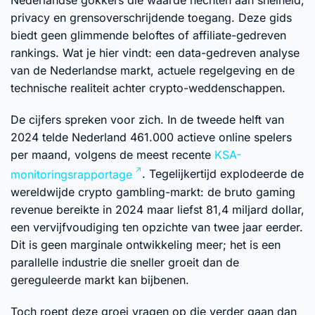
Nederlandse gokkers die waarde hechten aan snelheid,
privacy en grensoverschrijdende toegang. Deze gids
biedt geen glimmende beloftes of affiliate-gedreven
rankings. Wat je hier vindt: een data-gedreven analyse
van de Nederlandse markt, actuele regelgeving en de
technische realiteit achter crypto-weddenschappen.
De cijfers spreken voor zich. In de tweede helft van
2024 telde Nederland 461.000 actieve online spelers
per maand, volgens de meest recente
KSA-
monitoringsrapportage
. Tegelijkertijd explodeerde de
wereldwijde crypto gambling-markt: de bruto gaming
revenue bereikte in 2024 maar liefst 81,4 miljard dollar,
een vervijfvoudiging ten opzichte van twee jaar eerder.
Dit is geen marginale ontwikkeling meer; het is een
parallelle industrie die sneller groeit dan de
gereguleerde markt kan bijbenen.
Toch roept deze groei vragen op die verder gaan dan