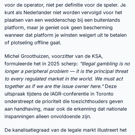
voor de operator, niet per definitie voor de speler. Je
kunt als Nederlander niet worden vervolgd voor het
plaatsen van een weddenschap bij een buitenlands
platform, maar je geniet ook geen bescherming
wanneer dat platform je winsten weigert uit te betalen
of plotseling offline gaat.
Michel Groothuizen, voorzitter van de KSA,
formuleerde het in 2025 scherp:
"Illegal gambling is no
longer a peripheral problem — it is the principal threat
to every regulated market in the world. We must act
together as if we are the issue owner here."
Deze
uitspraak tijdens de IAGR-conferentie in Toronto
onderstreept de prioriteit die toezichthouders geven
aan handhaving, maar ook de erkenning dat nationale
inspanningen alleen onvoldoende zijn.
De kanalisatiegraad van de legale markt illustreert het