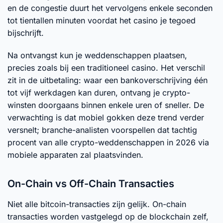
en de congestie duurt het vervolgens enkele seconden
tot tientallen minuten voordat het casino je tegoed
bijschrijft.
Na ontvangst kun je weddenschappen plaatsen,
precies zoals bij een traditioneel casino. Het verschil
zit in de uitbetaling: waar een bankoverschrijving één
tot vijf werkdagen kan duren, ontvang je crypto-
winsten doorgaans binnen enkele uren of sneller. De
verwachting is dat mobiel gokken deze trend verder
versnelt; branche-analisten voorspellen dat tachtig
procent van alle crypto-weddenschappen in 2026 via
mobiele apparaten zal plaatsvinden.
On-Chain vs Off-Chain Transacties
Niet alle bitcoin-transacties zijn gelijk. On-chain
transacties worden vastgelegd op de blockchain zelf,