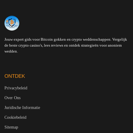
Jouw expert gids voor Bitcoin gokken en crypto weddenschappen. Vergelijk
de beste crypto casino's, lees reviews en ontdek strategieën voor anoniem
wedden.
ONTDEK
Privacybeleid
Over Ons
Juridische Informatie
Cookiebeleid
Sitemap