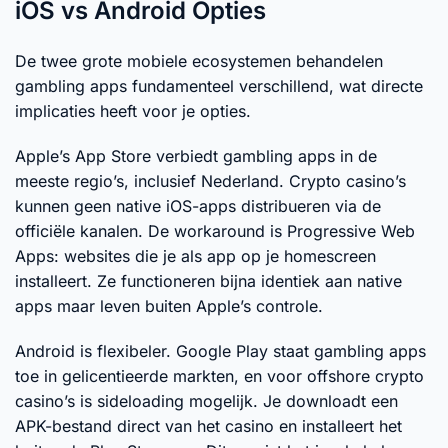
iOS vs Android Opties
De twee grote mobiele ecosystemen behandelen
gambling apps fundamenteel verschillend, wat directe
implicaties heeft voor je opties.
Apple’s App Store verbiedt gambling apps in de
meeste regio’s, inclusief Nederland. Crypto casino’s
kunnen geen native iOS-apps distribueren via de
officiële kanalen. De workaround is Progressive Web
Apps: websites die je als app op je homescreen
installeert. Ze functioneren bijna identiek aan native
apps maar leven buiten Apple’s controle.
Android is flexibeler. Google Play staat gambling apps
toe in gelicentieerde markten, en voor offshore crypto
casino’s is sideloading mogelijk. Je downloadt een
APK-bestand direct van het casino en installeert het