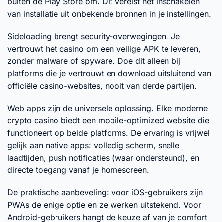
buiten de Play Store om. Dit vereist het inschakelen
van installatie uit onbekende bronnen in je instellingen.
Sideloading brengt security-overwegingen. Je
vertrouwt het casino om een veilige APK te leveren,
zonder malware of spyware. Doe dit alleen bij
platforms die je vertrouwt en download uitsluitend van
officiële casino-websites, nooit van derde partijen.
Web apps zijn de universele oplossing. Elke moderne
crypto casino biedt een mobile-optimized website die
functioneert op beide platforms. De ervaring is vrijwel
gelijk aan native apps: volledig scherm, snelle
laadtijden, push notificaties (waar ondersteund), en
directe toegang vanaf je homescreen.
De praktische aanbeveling: voor iOS-gebruikers zijn
PWAs de enige optie en ze werken uitstekend. Voor
Android-gebruikers hangt de keuze af van je comfort