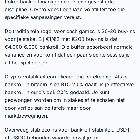
Poker bankroll management is een gevestigde
discipline. Crypto voegt een laag volatiliteit toe die
specifieke aanpassingen vereist.
De traditionele regel voor cash games is 20-30 buy-ins
voor je stake. Bij €1/€2 met €200 buy-ins is dat
€4.000-6.000 bankroll. Die buffer absorbeert normale
variance en voorkomt dat een paar slechte sessies je
uit het spel spelen.
Crypto-volatiliteit compliceert die berekening. Als je
bankroll in bitcoin is en BTC 20% daalt, is je effectieve
bankroll in euro’s ook 20% gedaald. Je kunt
gedwongen worden om in stakes af te schalen niet
door verlies aan de tafels maar door
marktbewegingen.
Overweeg stablecoins voor bankroll-stabiliteit. USDT
of USDC behouden waarde terwijl je de