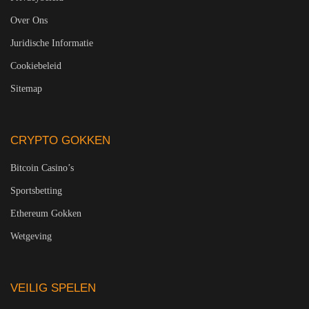
Over Ons
Juridische Informatie
Cookiebeleid
Sitemap
CRYPTO GOKKEN
Bitcoin Casino’s
Sportsbetting
Ethereum Gokken
Wetgeving
VEILIG SPELEN