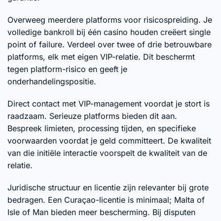
Overweeg meerdere platforms voor risicospreiding. Je
volledige bankroll bij één casino houden creëert single
point of failure. Verdeel over twee of drie betrouwbare
platforms, elk met eigen VIP-relatie. Dit beschermt
tegen platform-risico en geeft je
onderhandelingspositie.
Direct contact met VIP-management voordat je stort is
raadzaam. Serieuze platforms bieden dit aan.
Bespreek limieten, processing tijden, en specifieke
voorwaarden voordat je geld committeert. De kwaliteit
van die initiële interactie voorspelt de kwaliteit van de
relatie.
Juridische structuur en licentie zijn relevanter bij grote
bedragen. Een Curaçao-licentie is minimaal; Malta of
Isle of Man bieden meer bescherming. Bij disputen