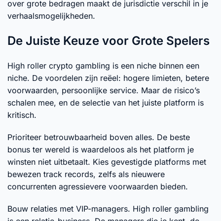
over grote bedragen maakt de jurisdictie verschil in je
verhaalsmogelijkheden.
De Juiste Keuze voor Grote Spelers
High roller crypto gambling is een niche binnen een
niche. De voordelen zijn reëel: hogere limieten, betere
voorwaarden, persoonlijke service. Maar de risico’s
schalen mee, en de selectie van het juiste platform is
kritisch.
Prioriteer betrouwbaarheid boven alles. De beste
bonus ter wereld is waardeloos als het platform je
winsten niet uitbetaalt. Kies gevestigde platforms met
bewezen track records, zelfs als nieuwere
concurrenten agressievere voorwaarden bieden.
Bouw relaties met VIP-managers. High roller gambling