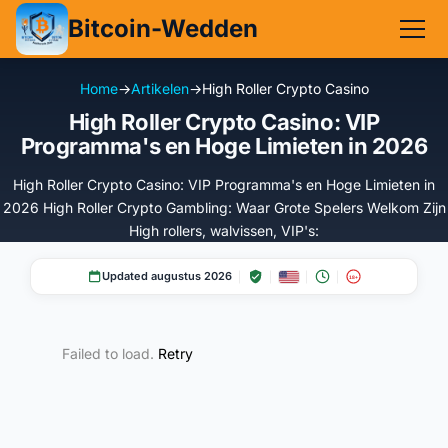
Bitcoin-Wedden
Home
→
Artikelen
→
High Roller Crypto Casino
High Roller Crypto Casino: VIP
Programma's en Hoge Limieten in 2026
High Roller Crypto Casino: VIP Programma's en Hoge Limieten in
2026 High Roller Crypto Gambling: Waar Grote Spelers Welkom Zijn
High rollers, walvissen, VIP's:
Updated augustus 2026
18+
Failed to load.
Retry