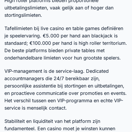
High roller platforms bieden proportionele
uitbetalingslimieten, vaak gelijk aan of hoger dan
stortingslimieten.
Tafellimieten bij live casino en table games definiëren
je speelervaring. €5.000 per hand aan blackjack is
standaard; €100.000 per hand is high roller territorium.
De beste platforms bieden private tables met
onderhandelbare limieten voor hun grootste spelers.
VIP-management is de service-laag. Dedicated
accountmanagers die 24/7 bereikbaar zijn,
persoonlijke assistentie bij stortingen en uitbetalingen,
en proactieve communicatie over promoties en events.
Het verschil tussen een VIP-programma en echte VIP-
service is menselijk contact.
Stabiliteit en liquiditeit van het platform zijn
fundamenteel. Een casino moet je winsten kunnen