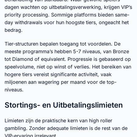
dagen wachten op uitbetalingsverwerking, krijgen VIP’s
priority processing. Sommige platforms bieden same-
day withdrawals voor hun hoogste tiers, ongeacht het
bedrag.
Tier-structuren bepalen toegang tot voordelen. De
meeste programma’s hebben 5-7 niveaus, van Bronze
tot Diamond of equivalent. Progressie is gebaseerd op
speelvolume, niet op winst of verlies. Het bereiken van
hogere tiers vereist significante activiteit, vaak
miljoenen aan wagering per maand voor de top-
niveaus.
Stortings- en Uitbetalingslimieten
Limieten zijn de praktische kern van high roller
gambling. Zonder adequate limieten is de rest van de
VIP-ervaring irrelevant.