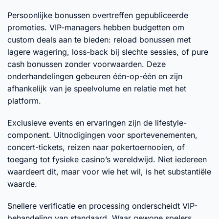
Persoonlijke bonussen overtreffen gepubliceerde
promoties. VIP-managers hebben budgetten om
custom deals aan te bieden: reload bonussen met
lagere wagering, loss-back bij slechte sessies, of pure
cash bonussen zonder voorwaarden. Deze
onderhandelingen gebeuren één-op-één en zijn
afhankelijk van je speelvolume en relatie met het
platform.
Exclusieve events en ervaringen zijn de lifestyle-
component. Uitnodigingen voor sportevenementen,
concert-tickets, reizen naar pokertoernooien, of
toegang tot fysieke casino’s wereldwijd. Niet iedereen
waardeert dit, maar voor wie het wil, is het substantiële
waarde.
Snellere verificatie en processing onderscheidt VIP-
behandeling van standaard. Waar gewone spelers