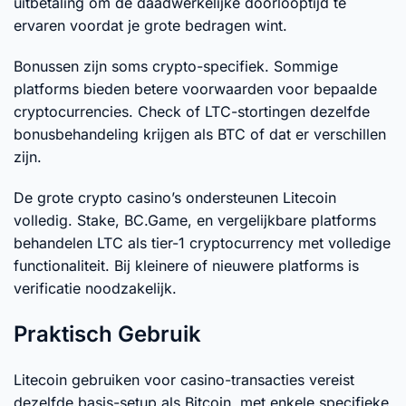
uitbetaling om de daadwerkelijke doorlooptijd te
ervaren voordat je grote bedragen wint.
Bonussen zijn soms crypto-specifiek. Sommige
platforms bieden betere voorwaarden voor bepaalde
cryptocurrencies. Check of LTC-stortingen dezelfde
bonusbehandeling krijgen als BTC of dat er verschillen
zijn.
De grote crypto casino’s ondersteunen Litecoin
volledig. Stake, BC.Game, en vergelijkbare platforms
behandelen LTC als tier-1 cryptocurrency met volledige
functionaliteit. Bij kleinere of nieuwere platforms is
verificatie noodzakelijk.
Praktisch Gebruik
Litecoin gebruiken voor casino-transacties vereist
dezelfde basis-setup als Bitcoin, met enkele specifieke