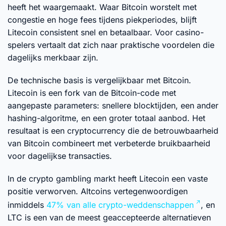
heeft het waargemaakt. Waar Bitcoin worstelt met
congestie en hoge fees tijdens piekperiodes, blijft
Litecoin consistent snel en betaalbaar. Voor casino-
spelers vertaalt dat zich naar praktische voordelen die
dagelijks merkbaar zijn.
De technische basis is vergelijkbaar met Bitcoin.
Litecoin is een fork van de Bitcoin-code met
aangepaste parameters: snellere blocktijden, een ander
hashing-algoritme, en een groter totaal aanbod. Het
resultaat is een cryptocurrency die de betrouwbaarheid
van Bitcoin combineert met verbeterde bruikbaarheid
voor dagelijkse transacties.
In de crypto gambling markt heeft Litecoin een vaste
positie verworven. Altcoins vertegenwoordigen
inmiddels
47% van alle crypto-weddenschappen
, en
LTC is een van de meest geaccepteerde alternatieven