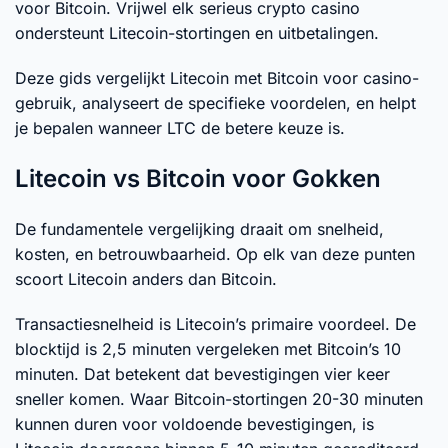
voor Bitcoin. Vrijwel elk serieus crypto casino
ondersteunt Litecoin-stortingen en uitbetalingen.
Deze gids vergelijkt Litecoin met Bitcoin voor casino-
gebruik, analyseert de specifieke voordelen, en helpt
je bepalen wanneer LTC de betere keuze is.
Litecoin vs Bitcoin voor Gokken
De fundamentele vergelijking draait om snelheid,
kosten, en betrouwbaarheid. Op elk van deze punten
scoort Litecoin anders dan Bitcoin.
Transactiesnelheid is Litecoin’s primaire voordeel. De
blocktijd is 2,5 minuten vergeleken met Bitcoin’s 10
minuten. Dat betekent dat bevestigingen vier keer
sneller komen. Waar Bitcoin-stortingen 20-30 minuten
kunnen duren voor voldoende bevestigingen, is