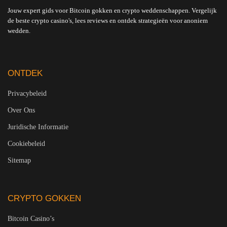
Jouw expert gids voor Bitcoin gokken en crypto weddenschappen. Vergelijk
de beste crypto casino's, lees reviews en ontdek strategieën voor anoniem
wedden.
ONTDEK
Privacybeleid
Over Ons
Juridische Informatie
Cookiebeleid
Sitemap
CRYPTO GOKKEN
Bitcoin Casino’s